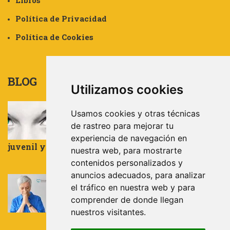
Libros
Política de Privacidad
Política de Cookies
BLOG
Utilizamos cookies
Experto Universitario por la
Usamos cookies y otras técnicas
UNIVERIDAD DE ALMERÍA en:
de rastreo para mejorar tu
Trauma, Apego, Resiliencia y Terapia
EMDR aplicada a la población infanto-
experiencia de navegación en
juvenil y adultos
nuestra web, para mostrarte
julio 31, 2024
contenidos personalizados y
anuncios adecuados, para analizar
LA NECESIDAD DE CONTROL
el tráfico en nuestra web y para
comprender de donde llegan
noviembre 27, 2023
nuestros visitantes.