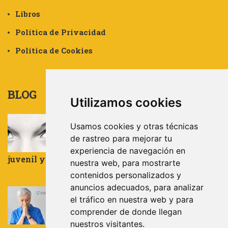
Libros
Política de Privacidad
Política de Cookies
BLOG
Utilizamos cookies
Experto Universitario por la
Usamos cookies y otras técnicas
UNIVERIDAD DE ALMERÍA en:
Trauma, Apego, Resiliencia y Terapia
de rastreo para mejorar tu
EMDR aplicada a la población infanto-
experiencia de navegación en
juvenil y adultos
nuestra web, para mostrarte
julio 31, 2024
contenidos personalizados y
anuncios adecuados, para analizar
LA NECESIDAD DE CONTROL
el tráfico en nuestra web y para
comprender de donde llegan
noviembre 27, 2023
nuestros visitantes.