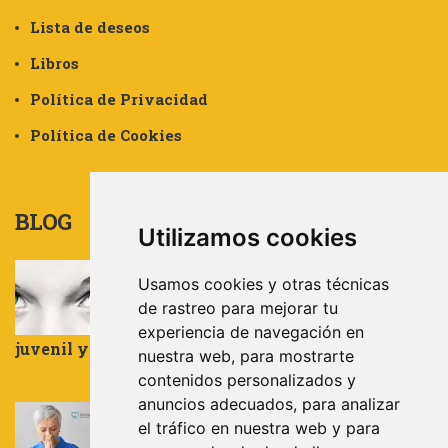
Lista de deseos
Libros
Política de Privacidad
Política de Cookies
BLOG
Utilizamos cookies
Experto Universitario por la
Usamos cookies y otras técnicas
UNIVERIDAD DE ALMERÍA en:
Trauma, Apego, Resiliencia y Terapia
de rastreo para mejorar tu
EMDR aplicada a la población infanto-
experiencia de navegación en
juvenil y adultos
nuestra web, para mostrarte
julio 31, 2024
contenidos personalizados y
anuncios adecuados, para analizar
LA NECESIDAD DE CONTROL
el tráfico en nuestra web y para