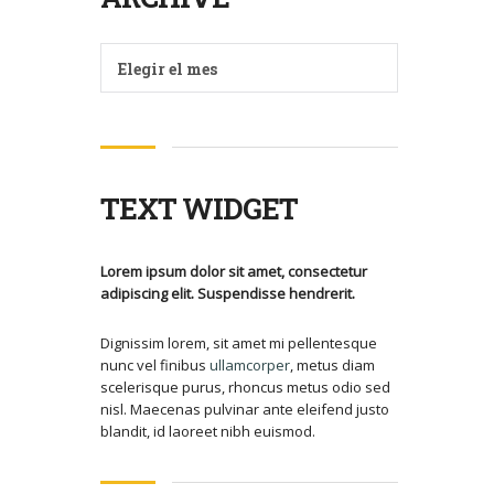
Archive
Elegir el mes
TEXT WIDGET
Lorem ipsum dolor sit amet, consectetur
adipiscing elit. Suspendisse hendrerit.
Dignissim lorem, sit amet mi pellentesque
nunc vel finibus
ullamcorper
, metus diam
scelerisque purus, rhoncus metus odio sed
nisl. Maecenas pulvinar ante eleifend justo
blandit, id laoreet nibh euismod.