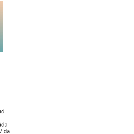
ud
ida
Vida