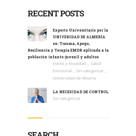
RECENT POSTS
Experto Universitario por la
UNIVERIDAD DE ALMERÍA
en: Trauma, Apego,
Resiliencia y Terapia EMDR aplicada a la
población infanto-juvenil y adultos
,
Estrés y Ansiedad
Salud
,
,
Emocional
Sin categorizar
Universidad de Almería
LA NECESIDAD DE CONTROL
Sin categorizar
SEARCH